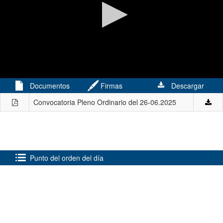
0
Documentos
Firmas
Descargar
seconds
of
Convocatoria Pleno Ordinario del 26-06.2025
1
hour,
31
minutes,
51
seconds
Punto del orden del día